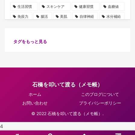
生活習慣
スキンケア
健康習慣
血糖値
免疫力
腸活
美肌
自律神経
水分補給
誤解
使用手順
ビタミン
雑学
豆知識
血圧
ストレス
乳酸菌
摂取順番
タグをもっと見る
健康管理
代謝
保湿
たるみ
ショート動画
注目
安眠
腸内細菌
食物繊維
善玉菌
肌
健康
ターンオーバー
腸内環境
イノシトール
石橋を叩いて渡る（メモ帳）
ピーリング
コラーゲン
肌老化
血流
ホーム
このブログについて
グリシン
集中力向上
万能オイル
健康診断
お問い合わせ
プライバシーポリシー
体調不良予防
肌ケア
骨密度
骨の土台
© 2022 石橋を叩いて渡る（メモ帳）.
リラックス
習慣
睡眠
生活改善
4
紫外線対策
正しい知識
肌トラブル