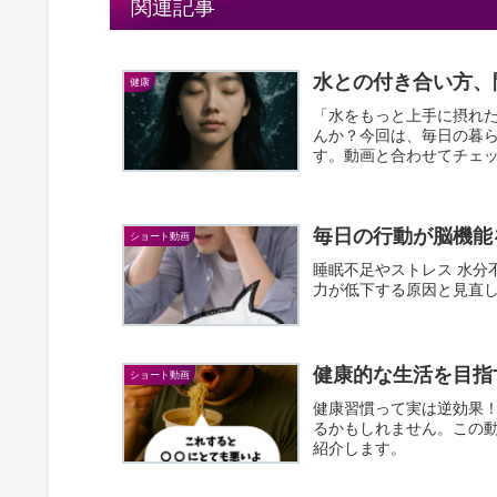
関連記事
水との付き合い方、
健康
「水をもっと上手に摂れ
んか？今回は、毎日の暮
す。動画と合わせてチェ
容の雑学...
毎日の行動が脳機能
ショート動画
睡眠不足やストレス 水分
力が低下する原因と見直
健康的な生活を目指
ショート動画
健康習慣って実は逆効果
るかもしれません。この動
紹介します。