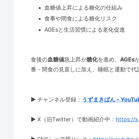
血糖値上昇による糖化の仕組み
食事や間食による糖化リスク
AGEsと生活習慣による老化促進
食後の
血糖値
急上昇が
糖化
を進め、
AGEs
番・間食の見直しに加え、睡眠と運動で代
▶ チャンネル登録：
うずまきぱん – YouTu
▶ X（旧Twitter）で動画紹介中：
https://