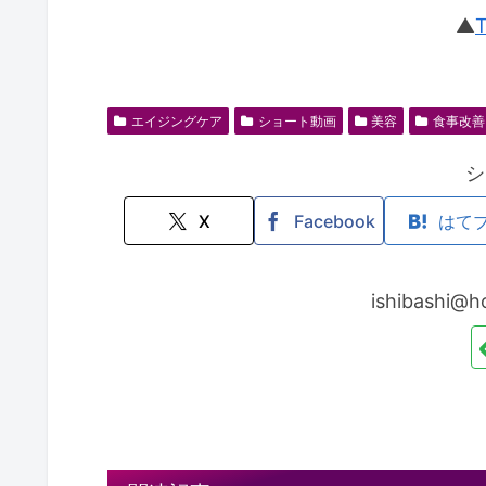
▲
エイジングケア
ショート動画
美容
食事改善
シ
X
Facebook
はて
ishibash