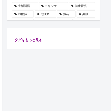
生活習慣
スキンケア
健康習慣
血糖値
免疫力
腸活
美肌
自律神経
水分補給
誤解
使用手順
ビタミン
雑学
豆知識
血圧
ストレス
乳酸菌
摂取順番
健康管理
タグをもっと見る
代謝
保湿
たるみ
ショート動画
注目
安眠
腸内細菌
食物繊維
善玉菌
肌
健康
ターンオーバー
腸内環境
イノシトール
ピーリング
コラーゲン
肌老化
血流
グリシン
集中力向上
万能オイル
健康診断
体調不良予防
肌ケア
骨密度
骨の土台
リラックス
習慣
睡眠