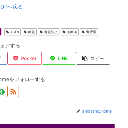
TOPへ戻る
AGEs
糖化
老化防止
血糖値
食習慣
ェアする
ブ
Pocket
LINE
コピー
i@homeをフォローする
ishibashi@home