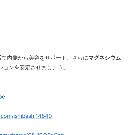
活
で内側から美容をサポート。さらに
マグネシウム
ションを安定させましょう。
be
x.com/ishibashi14840