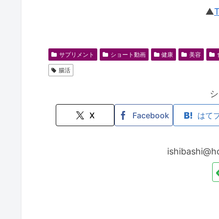
▲
サプリメント
ショート動画
健康
美容
腸活
シ
X
Facebook
はて
ishibash