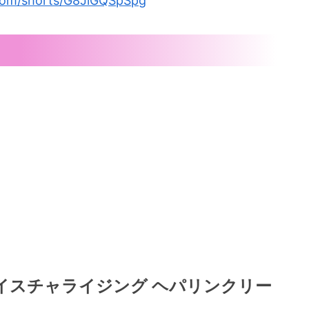
.com/shorts/G8JlGQSpSpg
n モイスチャライジング ヘパリンクリー