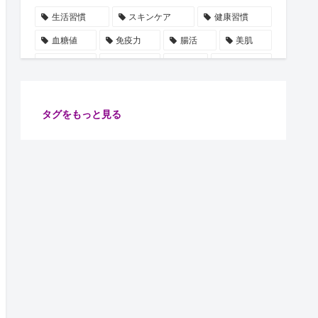
生活習慣
スキンケア
健康習慣
血糖値
免疫力
腸活
美肌
自律神経
水分補給
誤解
使用手順
ビタミン
雑学
豆知識
血圧
ストレス
乳酸菌
摂取順番
健康管理
タグをもっと見る
代謝
保湿
たるみ
ショート動画
注目
安眠
腸内細菌
食物繊維
善玉菌
肌
健康
ターンオーバー
腸内環境
イノシトール
ピーリング
コラーゲン
肌老化
血流
グリシン
集中力向上
万能オイル
健康診断
体調不良予防
肌ケア
骨密度
骨の土台
リラックス
習慣
睡眠