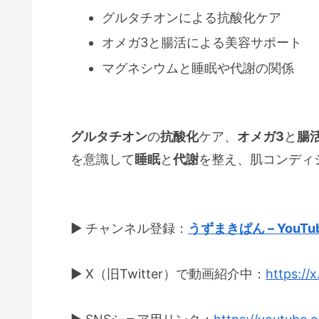
グルタチオンによる抗酸化ケア
オメガ3と腸活による美容サポート
マグネシウムと睡眠や代謝の関係
グルタチオン
の
抗酸化
ケア、
オメガ3
と
腸
を意識して
睡眠
と
代謝
を整え、肌コンディ
▶ チャンネル登録：
うずまきぱん – YouTu
▶ X（旧Twitter）で動画紹介中：
https://