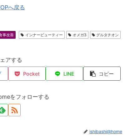
TOPへ戻る
食事改善
インナービューティー
オメガ3
グルタチオン
ェアする
ブ
Pocket
LINE
コピー
i@homeをフォローする
ishibashi@home