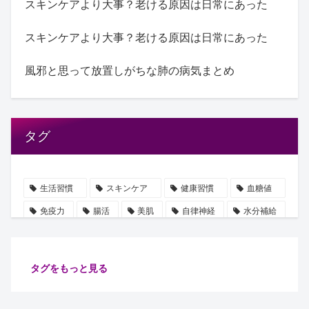
スキンケアより大事？老ける原因は日常にあった
スキンケアより大事？老ける原因は日常にあった
風邪と思って放置しがちな肺の病気まとめ
タグ
生活習慣
スキンケア
健康習慣
血糖値
免疫力
腸活
美肌
自律神経
水分補給
誤解
使用手順
ビタミン
雑学
豆知識
血圧
ストレス
乳酸菌
摂取順番
タグをもっと見る
健康管理
代謝
保湿
たるみ
ショート動画
注目
安眠
腸内細菌