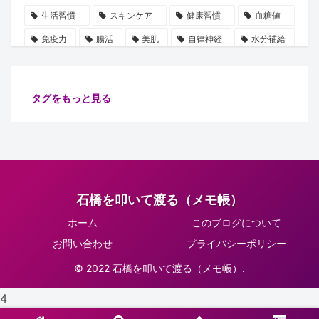
生活習慣
スキンケア
健康習慣
血糖値
免疫力
腸活
美肌
自律神経
水分補給
誤解
使用手順
ビタミン
雑学
豆知識
血圧
ストレス
乳酸菌
摂取順番
タグをもっと見る
健康管理
代謝
保湿
たるみ
ショート動画
注目
安眠
腸内細菌
食物繊維
善玉菌
肌
健康
ターンオーバー
腸内環境
イノシトール
石橋を叩いて渡る（メモ帳）
ピーリング
コラーゲン
肌老化
血流
ホーム
このブログについて
グリシン
集中力向上
万能オイル
健康診断
お問い合わせ
プライバシーポリシー
体調不良予防
肌ケア
骨密度
骨の土台
© 2022 石橋を叩いて渡る（メモ帳）.
リラックス
習慣
睡眠
生活改善
4
紫外線対策
正しい知識
肌トラブル