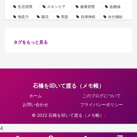
生活習慣
スキンケア
健康習慣
血糖値
免疫力
腸活
美肌
自律神経
水分補給
誤解
使用手順
ビタミン
雑学
豆知識
血圧
ストレス
乳酸菌
摂取順番
タグをもっと見る
健康管理
代謝
保湿
たるみ
ショート動画
注目
安眠
腸内細菌
食物繊維
善玉菌
肌
健康
ターンオーバー
腸内環境
イノシトール
石橋を叩いて渡る（メモ帳）
ピーリング
コラーゲン
肌老化
血流
ホーム
このブログについて
グリシン
集中力向上
万能オイル
健康診断
お問い合わせ
プライバシーポリシー
体調不良予防
肌ケア
骨密度
骨の土台
© 2022 石橋を叩いて渡る（メモ帳）.
リラックス
習慣
睡眠
生活改善
4
紫外線対策
正しい知識
肌トラブル