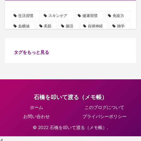
生活習慣
スキンケア
健康習慣
免疫力
血糖値
美肌
腸活
自律神経
雑学
血圧
誤解
ビタミン
豆知識
水分補給
使用手順
ストレス
保湿
乳酸菌
タグをもっと見る
摂取順番
ショート動画
健康管理
たるみ
注目
代謝
健康
善玉菌
安眠
ミトコンドリア
腸内細菌
ターンオーバー
腸内環境
ピーリング
イノシトール
グリシン
石橋を叩いて渡る（メモ帳）
脂溶性
肌
食物繊維
運動
肌老化
ホーム
このブログについて
万能オイル
健康診断
肌ケア
骨密度
お問い合わせ
プライバシーポリシー
骨の土台
習慣
正しい知識
リラックス
© 2022 石橋を叩いて渡る（メモ帳）.
集中力向上
肌トラブル
生活改善
紫外線対策
4
睡眠
息切れ
コラーゲン
水溶性