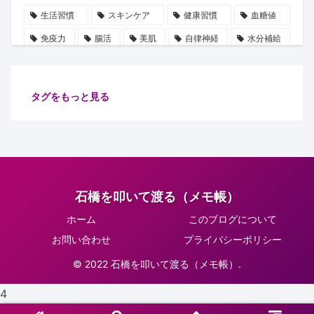
生活習慣
スキンケア
健康習慣
血糖値
免疫力
腸活
美肌
自律神経
水分補給
誤解
使用手順
ビタミン
雑学
豆知識
血圧
ストレス
乳酸菌
摂取順番
タグをもっと見る
健康管理
代謝
保湿
たるみ
ショート動画
注目
安眠
腸内細菌
食物繊維
善玉菌
肌
健康
ターンオーバー
腸内環境
イノシトール
石橋を叩いて渡る（メモ帳）
ピーリング
コラーゲン
肌老化
血流
ホーム
このブログについて
グリシン
集中力向上
万能オイル
健康診断
お問い合わせ
プライバシーポリシー
体調不良予防
肌ケア
骨密度
骨の土台
© 2022 石橋を叩いて渡る（メモ帳）.
リラックス
習慣
睡眠
生活改善
4
紫外線対策
正しい知識
肌トラブル