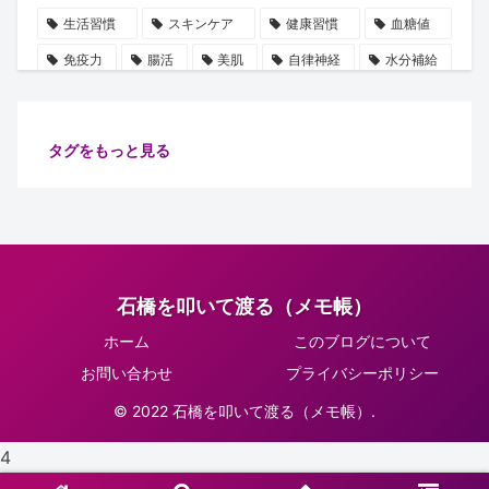
生活習慣
スキンケア
健康習慣
血糖値
免疫力
腸活
美肌
自律神経
水分補給
誤解
使用手順
ビタミン
雑学
豆知識
血圧
ストレス
乳酸菌
摂取順番
タグをもっと見る
健康管理
代謝
保湿
たるみ
ショート動画
注目
安眠
腸内細菌
食物繊維
善玉菌
肌
健康
ターンオーバー
腸内環境
イノシトール
石橋を叩いて渡る（メモ帳）
ピーリング
コラーゲン
肌老化
血流
ホーム
このブログについて
グリシン
集中力向上
万能オイル
健康診断
お問い合わせ
プライバシーポリシー
体調不良予防
肌ケア
骨密度
骨の土台
© 2022 石橋を叩いて渡る（メモ帳）.
リラックス
習慣
睡眠
生活改善
4
紫外線対策
正しい知識
肌トラブル