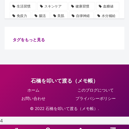
生活習慣
スキンケア
健康習慣
血糖値
免疫力
腸活
美肌
自律神経
水分補給
誤解
使用手順
ビタミン
雑学
豆知識
血圧
ストレス
乳酸菌
摂取順番
タグをもっと見る
健康管理
代謝
保湿
たるみ
ショート動画
注目
安眠
腸内細菌
食物繊維
善玉菌
肌
健康
ターンオーバー
腸内環境
イノシトール
石橋を叩いて渡る（メモ帳）
ピーリング
コラーゲン
肌老化
血流
ホーム
このブログについて
グリシン
集中力向上
万能オイル
健康診断
お問い合わせ
プライバシーポリシー
体調不良予防
肌ケア
骨密度
骨の土台
© 2022 石橋を叩いて渡る（メモ帳）.
リラックス
習慣
睡眠
生活改善
4
紫外線対策
正しい知識
肌トラブル