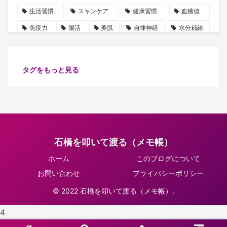
生活習慣
スキンケア
健康習慣
血糖値
免疫力
腸活
美肌
自律神経
水分補給
誤解
使用手順
ビタミン
雑学
豆知識
血圧
ストレス
乳酸菌
摂取順番
タグをもっと見る
健康管理
代謝
保湿
たるみ
ショート動画
注目
安眠
腸内細菌
食物繊維
善玉菌
肌
健康
ターンオーバー
腸内環境
イノシトール
石橋を叩いて渡る（メモ帳）
ピーリング
コラーゲン
肌老化
血流
ホーム
このブログについて
グリシン
集中力向上
万能オイル
健康診断
お問い合わせ
プライバシーポリシー
体調不良予防
肌ケア
骨密度
骨の土台
© 2022 石橋を叩いて渡る（メモ帳）.
リラックス
習慣
睡眠
生活改善
4
紫外線対策
正しい知識
肌トラブル