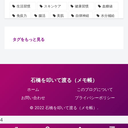
生活習慣
スキンケア
健康習慣
血糖値
免疫力
腸活
美肌
自律神経
水分補給
誤解
使用手順
ビタミン
雑学
豆知識
血圧
ストレス
乳酸菌
摂取順番
タグをもっと見る
健康管理
代謝
保湿
たるみ
ショート動画
注目
安眠
腸内細菌
食物繊維
善玉菌
肌
健康
ターンオーバー
腸内環境
イノシトール
石橋を叩いて渡る（メモ帳）
ピーリング
コラーゲン
肌老化
血流
ホーム
このブログについて
グリシン
集中力向上
万能オイル
健康診断
お問い合わせ
プライバシーポリシー
体調不良予防
肌ケア
骨密度
骨の土台
© 2022 石橋を叩いて渡る（メモ帳）.
リラックス
習慣
睡眠
生活改善
4
紫外線対策
正しい知識
肌トラブル