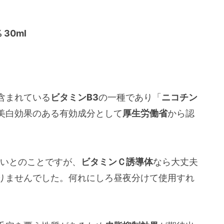
% 30ml
含まれている
ビタミンB3
の一種であり「
ニコチン
美白効果のある有効成分として
厚生労働省
から認
いとのことですが、
ビタミンＣ誘導体
なら大丈夫
りませんでした。何れにしろ昼夜分けて使用すれ