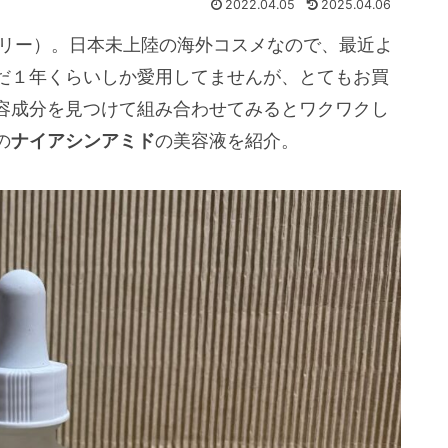
2022.04.05
2025.04.06
ーディナリー）。日本未上陸の海外コスメなので、最近よ
だ１年くらいしか愛用してませんが、とてもお買
容成分を見つけて組み合わせてみるとワクワクし
の
ナイアシンアミド
の美容液を紹介。