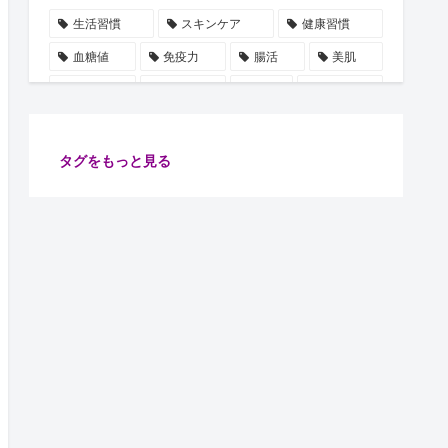
生活習慣
スキンケア
健康習慣
血糖値
免疫力
腸活
美肌
自律神経
水分補給
誤解
使用手順
ビタミン
雑学
豆知識
血圧
ストレス
乳酸菌
摂取順番
健康管理
タグをもっと見る
代謝
保湿
たるみ
ショート動画
注目
安眠
腸内細菌
食物繊維
善玉菌
肌
健康
ターンオーバー
腸内環境
イノシトール
ピーリング
コラーゲン
肌老化
血流
グリシン
集中力向上
万能オイル
健康診断
体調不良予防
肌ケア
骨密度
骨の土台
リラックス
習慣
睡眠