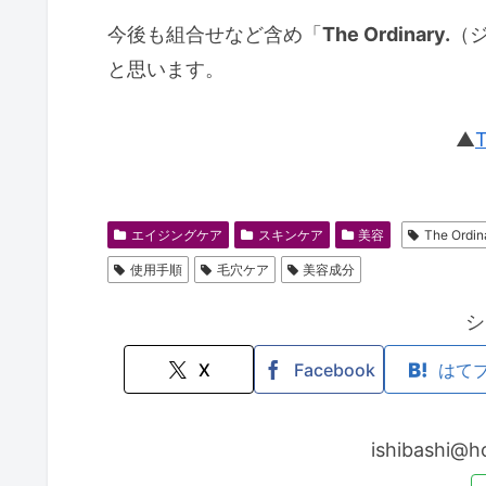
今後も組合せなど含め「
The Ordinary.
（
と思います。
▲
エイジングケア
スキンケア
美容
The Ordin
使用手順
毛穴ケア
美容成分
シ
X
Facebook
はて
ishibash