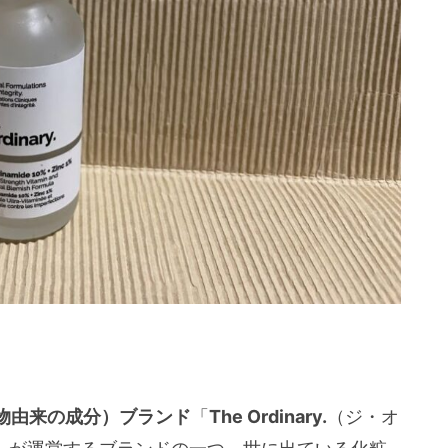
物由来の成分）ブランド
「
The Ordinary.
（ジ・オ