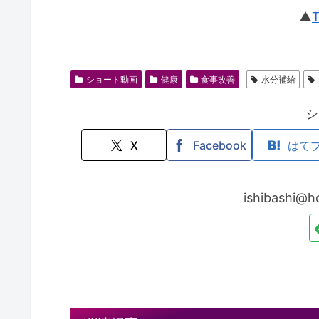
▲
ショート動画
健康
食事改善
水分補給
シ
X
Facebook
はて
ishibash