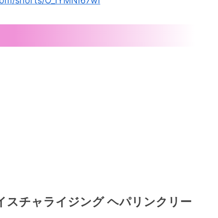
.com/shorts/O_IYMNI67wI
n モイスチャライジング ヘパリンクリー