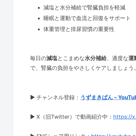
減塩と水分補給で腎臓負担を軽減
睡眠と運動で血流と回復をサポート
体重管理と排尿習慣の重要性
毎日の
減塩
とこまめな
水分補給
、適度な
運
で、腎臓の負担をやさしくケアしましょう
▶ チャンネル登録：
うずまきぱん – YouTu
▶ X（旧Twitter）で動画紹介中：
https://