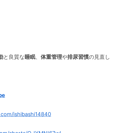
動
と良質な
睡眠
、
体重管理
や
排尿習慣
の見直し
。
be
x.com/ishibashi14840