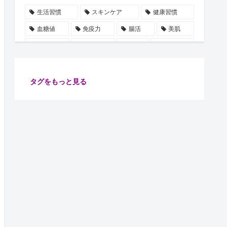
生活習慣
スキンケア
健康習慣
血糖値
免疫力
腸活
美肌
自律神経
水分補給
誤解
使用手順
ビタミン
雑学
豆知識
血圧
ストレス
乳酸菌
摂取順番
健康管理
タグをもっと見る
代謝
保湿
たるみ
ショート動画
注目
安眠
腸内細菌
食物繊維
善玉菌
肌
健康
ターンオーバー
腸内環境
イノシトール
ピーリング
コラーゲン
肌老化
血流
グリシン
集中力向上
万能オイル
健康診断
体調不良予防
肌ケア
骨密度
骨の土台
リラックス
習慣
睡眠