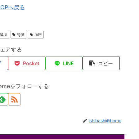
TOPへ戻る
減塩
腎臓
血圧
ェアする
ブ
Pocket
LINE
コピー
i@homeをフォローする
ishibashi@home