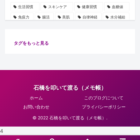
生活習慣
スキンケア
健康習慣
血糖値
免疫力
腸活
美肌
自律神経
水分補給
誤解
使用手順
ビタミン
雑学
豆知識
血圧
ストレス
乳酸菌
摂取順番
タグをもっと見る
健康管理
代謝
保湿
たるみ
ショート動画
注目
安眠
腸内細菌
食物繊維
善玉菌
肌
健康
ターンオーバー
腸内環境
イノシトール
石橋を叩いて渡る（メモ帳）
ピーリング
コラーゲン
肌老化
血流
ホーム
このブログについて
グリシン
集中力向上
万能オイル
健康診断
お問い合わせ
プライバシーポリシー
体調不良予防
肌ケア
骨密度
骨の土台
© 2022 石橋を叩いて渡る（メモ帳）.
リラックス
習慣
睡眠
生活改善
4
紫外線対策
正しい知識
肌トラブル