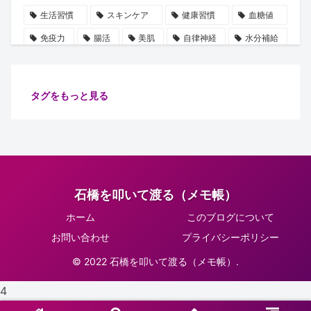
生活習慣
スキンケア
健康習慣
血糖値
免疫力
腸活
美肌
自律神経
水分補給
誤解
使用手順
ビタミン
雑学
豆知識
血圧
ストレス
乳酸菌
摂取順番
タグをもっと見る
健康管理
代謝
保湿
たるみ
ショート動画
注目
安眠
腸内細菌
食物繊維
善玉菌
肌
健康
ターンオーバー
腸内環境
イノシトール
石橋を叩いて渡る（メモ帳）
ピーリング
コラーゲン
肌老化
血流
ホーム
このブログについて
グリシン
集中力向上
万能オイル
健康診断
お問い合わせ
プライバシーポリシー
体調不良予防
肌ケア
骨密度
骨の土台
© 2022 石橋を叩いて渡る（メモ帳）.
リラックス
習慣
睡眠
生活改善
4
紫外線対策
正しい知識
肌トラブル