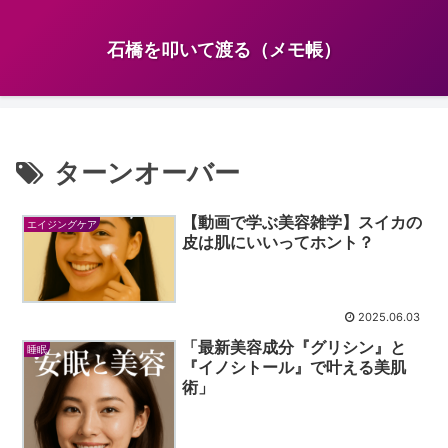
石橋を叩いて渡る（メモ帳）
ターンオーバー
【動画で学ぶ美容雑学】スイカの
エイジングケア
皮は肌にいいってホント？
2025.06.03
「最新美容成分『グリシン』と
睡眠
『イノシトール』で叶える美肌
術」