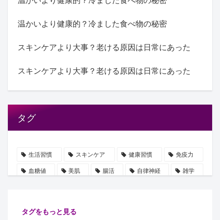
温かいより健康的？冷ました食べ物の秘密
温かいより健康的？冷ました食べ物の秘密
スキンケアより大事？老ける原因は日常にあった
スキンケアより大事？老ける原因は日常にあった
タグ
生活習慣
スキンケア
健康習慣
免疫力
血糖値
美肌
腸活
自律神経
雑学
血圧
誤解
ビタミン
豆知識
水分補給
使用手順
ストレス
保湿
乳酸菌
タグをもっと見る
摂取順番
ショート動画
健康管理
たるみ