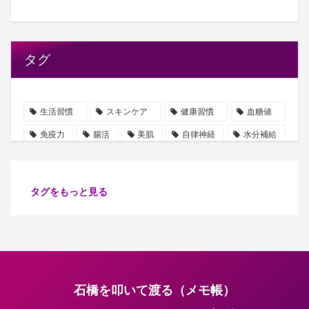
タグ
生活習慣
スキンケア
健康習慣
血糖値
免疫力
腸活
美肌
自律神経
水分補給
誤解
使用手順
ビタミン
雑学
豆知識
血圧
ストレス
乳酸菌
摂取順番
タグをもっと見る
健康管理
代謝
保湿
たるみ
ショート動画
注目
安眠
腸内細菌
食物繊維
善玉菌
肌
健康
ターンオーバー
腸内環境
イノシトール
石橋を叩いて渡る（メモ帳）
ピーリング
コラーゲン
肌老化
血流