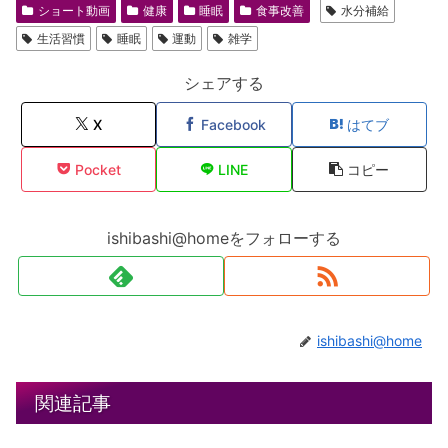
ショート動画
健康
睡眠
食事改善
水分補給
生活習慣
睡眠
運動
雑学
シェアする
X
Facebook
はてブ
Pocket
LINE
コピー
ishibashi@homeをフォローする
ishibashi@home
関連記事