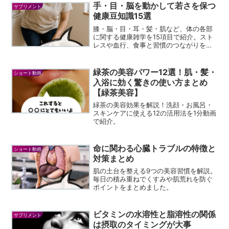
手・目・脳を動かして若さを保つ
サプリメント
健康豆知識15選
膝・脳・目・耳・髪・肌など、体の各部
に関する健康雑学を15項目で紹介。スト
レスや血行、食事と習慣のつながりをわ
かりやすくまとめました。
緑茶の美容パワー12選！肌・髪・
ショート動画
入浴に効く驚きの使い方まとめ
【緑茶美容】
緑茶の美容効果を解説！洗顔・お風呂・
スキンケアに使える12の活用法を1分動画
で紹介。
命に関わる心臓トラブルの特徴と
ショート動画
対策まとめ
肌の土台を整える9つの美容習慣を解説。
毎日の積み重ねでくすみや肌荒れを防ぐ
ポイントをまとめました。
ビタミンの水溶性と脂溶性の関係
サプリメント
は摂取のタイミングが大事