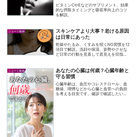
ビタミンCやEなどのサプリメント、効果
的な摂取タイミングと吸収率向上のコツ
を解説。
スキンケアより大事？老ける原因
ショート動画
は日常にあった
乾燥やたるみ、くすみを招くNG習慣を12
項目で解説。洗顔や保湿、姿勢やクセな
ど日常の行動を見直して若見えを目指し
ましょう。
あなたの心臓は何歳？心臓年齢と
ショート動画
守る習慣
心臓年齢は、血圧やコレステロール、血
糖値、喫煙などから心臓と血管への負担
を考える目安です。健診で確認したい数
字、注意したい症状、今日から始められ
る心臓にやさしい習慣を紹介します。