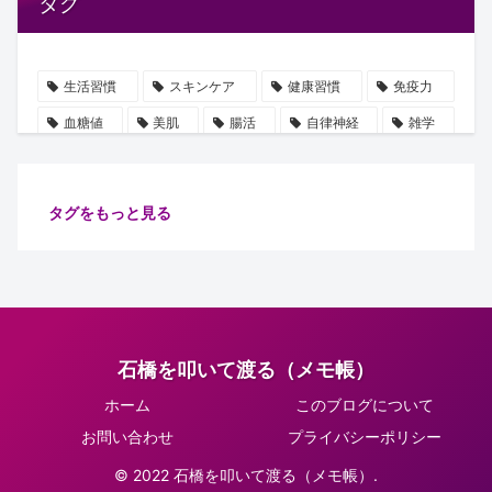
タグ
生活習慣
スキンケア
健康習慣
免疫力
血糖値
美肌
腸活
自律神経
雑学
血圧
誤解
ビタミン
豆知識
水分補給
使用手順
ストレス
保湿
乳酸菌
タグをもっと見る
摂取順番
ショート動画
健康管理
たるみ
注目
代謝
健康
善玉菌
安眠
ミトコンドリア
腸内細菌
ターンオーバー
腸内環境
ピーリング
イノシトール
グリシン
石橋を叩いて渡る（メモ帳）
脂溶性
肌
食物繊維
運動
肌老化
ホーム
このブログについて
万能オイル
健康診断
肌ケア
骨密度
お問い合わせ
プライバシーポリシー
骨の土台
習慣
正しい知識
リラックス
© 2022 石橋を叩いて渡る（メモ帳）.
集中力向上
肌トラブル
生活改善
紫外線対策