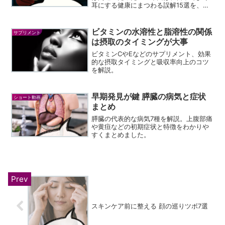
耳にする健康にまつわる誤解15選を、科
学的根拠に基づいてわかりやすく解説！
ビタミンの水溶性と脂溶性の関係
サプリメント
は摂取のタイミングが大事
ビタミンCやEなどのサプリメント、効果
的な摂取タイミングと吸収率向上のコツ
を解説。
早期発見が鍵 膵臓の病気と症状
ショート動画
まとめ
膵臓の代表的な病気7種を解説。上腹部痛
や黄疸などの初期症状と特徴をわかりや
すくまとめました。
スキンケア前に整える 顔の巡りツボ7選