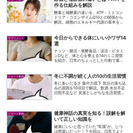
作る仕組みを解説
酵素と補酵素の違いを、ATP・ミトコン
ドリア・コエンザイムQ10との関係から
解説。細胞のエネルギー代謝の基本を分
かりやすく整理します。
今日からできる体にいい小ワザ14
サプリメント
選
ナッツ・腸活・発酵食品・涙活・ビタミ
ンDなど、体と心を整える14のミニ習慣
を紹介。日常のちょっとした行動で暮ら
しが変わるヒントです。
冬に不調が続く人の10の生活習慣
ショート動画
冬に多いだるさ 集中力低下 気分の落ち込
みの原因を10項目で解説。飲酒 水分不足
日照不足など 見落としがちな生活習慣を
まとめました。
健康神話の真実を知る！誤解を解
ショート動画
いて正しい知識を
健康にいいと思っていた“常識”が、じつ
は間違いだった！？今回は、日常でよく