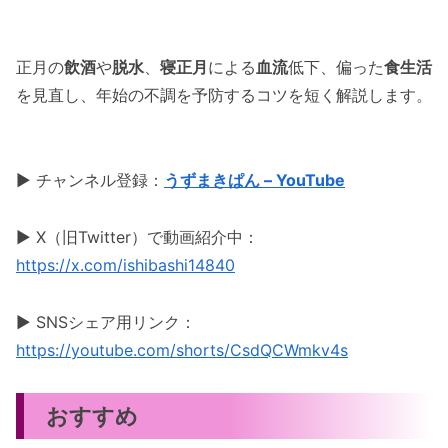
正月の
飲酒
や
脱水
、
寝正月
による
血流
低下、偏った
食生活
を見直し、年始の不調を予防するコツを短く解説します。
▶ チャンネル登録：
うずまきぱん – YouTube
▶ X（旧Twitter）で動画紹介中：
https://x.com/ishibashi14840
▶ SNSシェア用リンク：
https://youtube.com/shorts/CsdQCWmkv4s
おすすめ