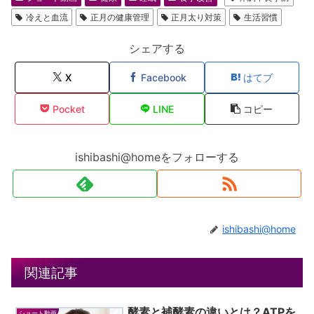
冷えと血流
正月の健康管理
正月太り対策
生活習慣
シェアする
X
Facebook
はてブ
Pocket
LINE
コピー
ishibashi@homeをフォローする
ishibashi@home
関連記事
酵素と補酵素の違いとは？ATPを
ショート動画