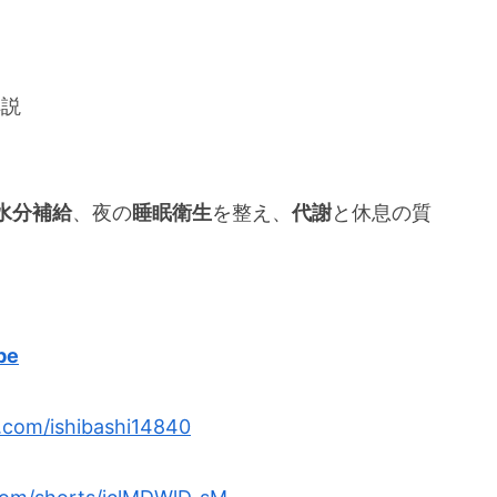
解説
水分補給
、夜の
睡眠衛生
を整え、
代謝
と休息の質
be
x.com/ishibashi14840