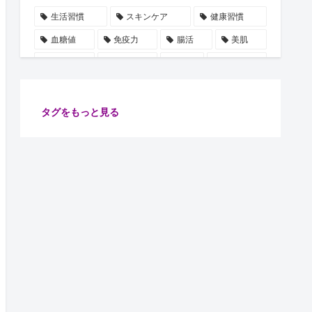
生活習慣
スキンケア
健康習慣
血糖値
免疫力
腸活
美肌
自律神経
水分補給
誤解
使用手順
ビタミン
雑学
豆知識
血圧
ストレス
乳酸菌
摂取順番
健康管理
タグをもっと見る
代謝
保湿
たるみ
ショート動画
注目
安眠
腸内細菌
食物繊維
善玉菌
肌
健康
ターンオーバー
腸内環境
イノシトール
ピーリング
コラーゲン
肌老化
血流
グリシン
集中力向上
万能オイル
健康診断
体調不良予防
肌ケア
骨密度
骨の土台
リラックス
習慣
睡眠